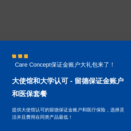
私人医疗保险
公立医疗保险
Care Concept保证金账户大礼包来了！
申根签证保险
DAK公立医保
留德博士生医保
大使馆和大学认可 - 留德保证金账户
奥地利医疗保险
博士后和交流学者医保
和医保套餐
意外及第三方责任险
Care Austria医疗保险
提供大使馆认可的留德保证金账户和医疗保险，选择灵
活并且费用在同类产品最低！