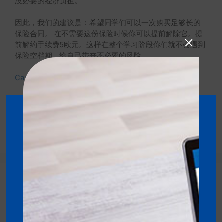
没必要的经济负担。
因此，我们的建议是：希望同学们可以一次购买足够长的
保险合同。 在不需要这份保险时候你可以提前解除它。提
前解约手续费5欧元。这样在整个学习阶段你们就不会遇到
保险空档期，给自己带来不必要的风险。
Care Concept保险产品一览
保险选择
购买第三方责任险需要注意的几点
出国旅行你需要的医疗保险和意外保险
近期文章
留学德国更省心：BASTI 保证金账户和医疗保险一站式解决
方案