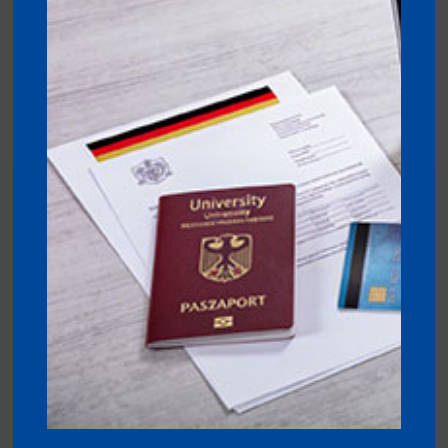
德国大学毕业后，医疗保险怎么选？找工作签证保险方案要注
意这些变化
Care College医疗保险回国休假也能免费使用
德国DAK公立医保福利介绍
谈谈德国博士生怎么买保险
本网站是德国Care Concept保险唯一中文官方网站，本网站为外
国留学生、访问学者、游客及商务人士在德国和欧洲提供care
concept保险公司的各类私立和公立保险。
WeChat
Facebook
Sina
Email
WhatsApp
Copy
Weibo
Link